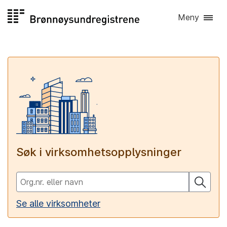
Hopp
Meny
til
innhold
Forsiden
-
Brønnøysundregistrene
Søk i virksomhetsopplysninger
Se alle virksomheter